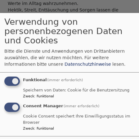
Werte im Alltag wahrzunehmen.
Hektik, Streit, Enttäuschung und Sorgen lassen die
Lichter immer wieder verlöschen.
Verwendung von
Doch mit der vierten
personenbezogenen Daten
Kerze –
und Cookies
der Kerze der
Hoffnung –
Bitte die Dienste und Anwendungen von Drittanbietern
wendet sich alles:
auswählen, die wir nutzen möchten.
Für weitere
Sie weist den Weg zur
Informationen bitte unsere
Datenschutzhinweise
lesen.
Krippe, zu Jesus
Christus, dem Licht
Funktional
der Welt.
(immer erforderlich)
Von dort aus
Speichern von Daten: Cookie für die Benutzersitzung
beginnen auch die
Zweck
:
Funktional
anderen Kerzen
Consent Manager
wieder zu leuchten –
(immer erforderlich)
und mit ihnen die
Cookie Consent speichert Ihre Einwilligungsstatus im
Herzen der Menschen.
Browser
Zweck
:
Funktional
Mit viel Spielfreude, ausdrucksstarken Liedern und
liebevollen Spielszenen brachten die Kinder diese