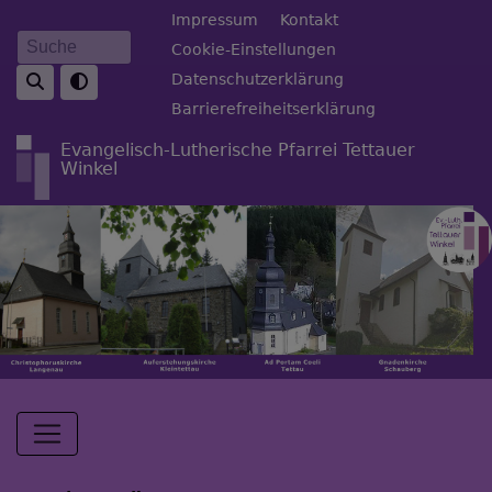
Direkt
Fußbereichsmenü
Impressum
Kontakt
zum
Cookie-Einstellungen
Suche
Inhalt
Datenschutzerklärung
Barrierefreiheitserklärung
Evangelisch-Lutherische Pfarrei Tettauer
Winkel
Hauptnavigation