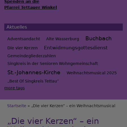
Spenden an die
Pfarrei Tettauer Winkel
Aktuelles
Buchbach
Adventsandacht
Alte Wasserburg
Entwidmungsgottesdienst
Die vier Kerzen
Gemeindegliederzahlen
Singkreis in der Senioren Wohngemeinschaft
St.-Johannes-Kirche
Weihnachtsmusical 2025
„Best Of Singkreis Tettau“
more tags
Breadcrumb
Startseite
„Die vier Kerzen“ – ein Weihnachtsmusical
„Die vier Kerzen“ – ein