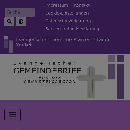
Direkt
Fußbereichsmenü
Impressum
Kontakt
zum
Cookie-Einstellungen
Suche
Inhalt
Datenschutzerklärung
Barrierefreiheitserklärung
Evangelisch-Lutherische Pfarrei Tettauer
Winkel
Hauptnavigation