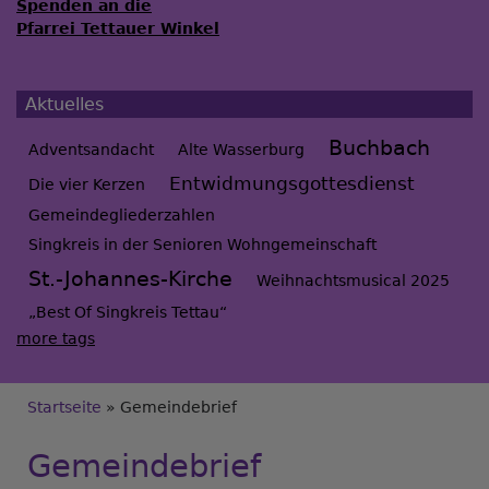
Spenden an die
Pfarrei Tettauer Winkel
Aktuelles
Buchbach
Adventsandacht
Alte Wasserburg
Entwidmungsgottesdienst
Die vier Kerzen
Gemeindegliederzahlen
Singkreis in der Senioren Wohngemeinschaft
St.-Johannes-Kirche
Weihnachtsmusical 2025
„Best Of Singkreis Tettau“
more tags
Breadcrumb
Startseite
Gemeindebrief
Gemeindebrief