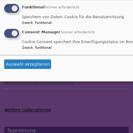
Funktional
(immer erforderlich)
So, 30.8. 9 Uhr
Speichern von Daten: Cookie für die Benutzersitzung
Gottesdienst
Zweck
:
Funktional
Tettau
Ad portam coeli
Consent Manager
(immer erforderlich)
Cookie Consent speichert Ihre Einwilligungsstatus im Br
So, 6.9. 9 Uhr
Zweck
:
Funktional
Gottesdienst
Langenau
Christophorus-Kirche
Auswahl akzeptieren
So, 6.9. 10:15 Uhr
Gottesdienst
Kleintettau
Auferstehungs-Kirche
Weitere Gottesdienste
Tageslosung