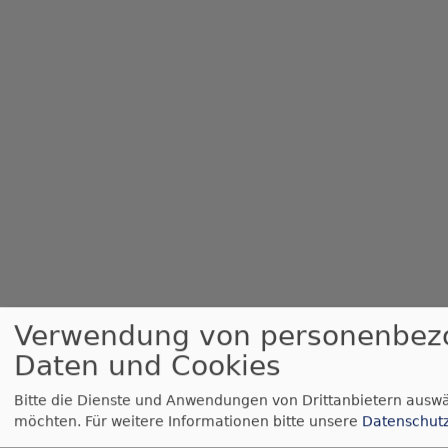
Verwendung von personenbez
Daten und Cookies
Gottesdienste & Veranstaltungen
So, 23.8. 10 Uhr
Bitte die Dienste und Anwendungen von Drittanbietern auswä
Gottesdienst
möchten.
Für weitere Informationen bitte unsere
Datenschut
Kleintettau
Auferstehungs-Kirche