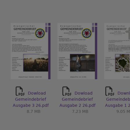
Dowload
Dowload
Down
Gemeindebrief
Gemeindebrief
Gemeindebr
Ausgabe 3 26.pdf
Ausgabe 2 26.pdf
Ausgabe 1 
8.7 MB
7.23 MB
9.05 