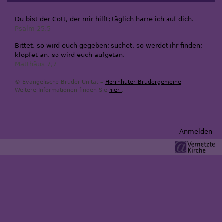
Du bist der Gott, der mir hilft; täglich harre ich auf dich.
Psalm 25,5
Bittet, so wird euch gegeben; suchet, so werdet ihr finden;
klopfet an, so wird euch aufgetan.
Matthäus 7,7
© Evangelische Brüder-Unität –
Herrnhuter Brüdergemeine
Weitere Informationen finden Sie
hier
.
Benutzermenü
Anmelden