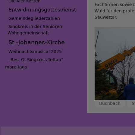
Die vier Kerzen
Fachfirmen sowie 
Entwidmungsgottesdienst
Wald für den profe
Sauwetter.
Gemeindegliederzahlen
Singkreis in der Senioren
Wohngemeinschaft
St.-Johannes-Kirche
Weihnachtsmusical 2025
„Best Of Singkreis Tettau“
more tags
Buchbach
S
Benutzermenü