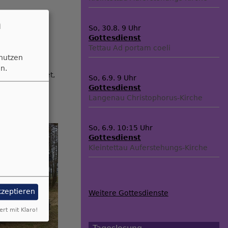
n
So, 30.8. 9 Uhr
Gottesdienst
Tettau
Ad portam coeli
 nutzen
n.
age geschuldet,
So, 6.9. 9 Uhr
 Kirche in
Gottesdienst
gerung an die
Langenau
Christophorus-Kirche
So, 6.9. 10:15 Uhr
Gottesdienst
Kleintettau
Auferstehungs-Kirche
kzeptieren
Weitere Gottesdienste
ert mit Klaro!