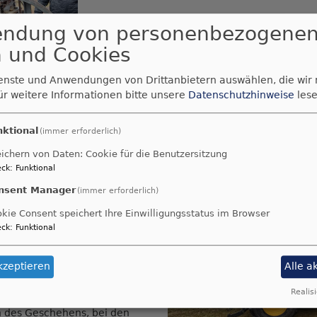
endung von personenbezogene
 und Cookies
ienste und Anwendungen von Drittanbietern auswählen, die wir
ür weitere Informationen bitte unsere
Datenschutzhinweise
lese
Unter erschwerten Bedingungen der Wetterl
wurde heute die Glocke aus der St.-Johannes
nktional
(immer erforderlich)
Buchbach ausgebaut und zur vorläufigen La
Gemeinde Steinbach am Wald übergeben.
ichern von Daten: Cookie für die Benutzersitzung
ck
:
Funktional
nsent Manager
(immer erforderlich)
kie Consent speichert Ihre Einwilligungsstatus im Browser
ck
:
Funktional
lader wurde die Glocke aus
kzeptieren
Alle a
er ev. Kirche, über das
ach unten gehoben Pfarrer
Realisi
 beim Technik Team Tettau für
 des Geschehens, bei den