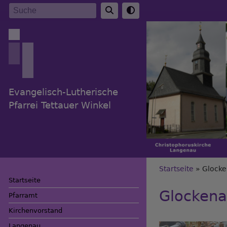
Direkt
Suche
zum
Inhalt
Evangelisch-Lutherische
Pfarrei Tettauer Winkel
Breadc
Startseite
Glocke
Startseite
Glockena
Pfarramt
Kirchenvorstand
Langenau