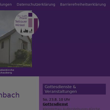
llungen
Datenschutzerklärung
Barrierefreiheitserklärung
Gottesdienste &
Veranstaltungen
chbach
So, 23.8. 10 Uhr
Gottesdienst
Kleintettau
Auferstehungs-Kirche