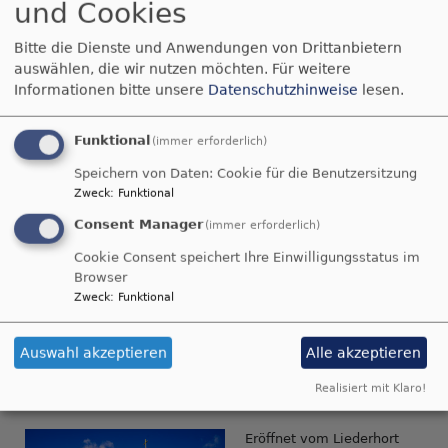
und Cookies
Bitte die Dienste und Anwendungen von Drittanbietern
auswählen, die wir nutzen möchten.
Für weitere
Unter erschwerten
Bedingungen der
Informationen bitte unsere
Datenschutzhinweise
lesen.
Wetterlage geschuldet,
wurde heute die Glocke
Funktional
(immer erforderlich)
aus der St.-Johannes
Kirche in Buchbach
Speichern von Daten: Cookie für die Benutzersitzung
ausgebaut und zur
Bildrechte
TTT
Zweck
:
Funktional
vorläufigen Lagerung an
die Gemeinde Steinbach am Wald übergeben.
Consent Manager
(immer erforderlich)
Weiterlesen
über
Cookie Consent speichert Ihre Einwilligungsstatus im
Glockenausbau
Browser
St.-
Zweck
:
Funktional
Johannes
Entwidmungsgottesdienst
Kirche
der St. Johannes Kirche in
Buchbach
Auswahl akzeptieren
Alle akzeptieren
Buchbach
Realisiert mit Klaro!
Eröffnet vom Liederhort