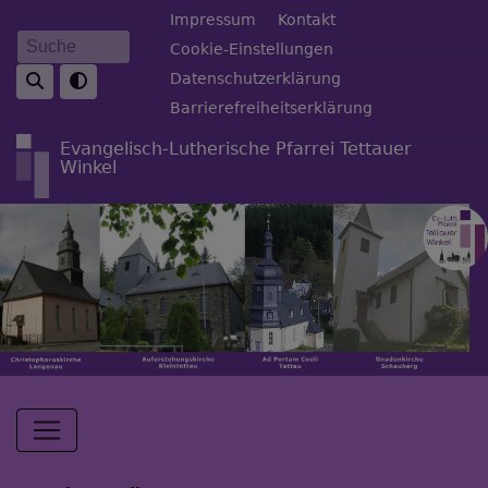
Direkt
Fußbereichsmenü
Impressum
Kontakt
zum
Cookie-Einstellungen
Suche
Inhalt
Datenschutzerklärung
Barrierefreiheitserklärung
Evangelisch-Lutherische Pfarrei Tettauer
Winkel
Hauptnavigation