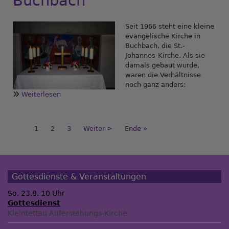
Buchbach
Seit 1966 steht eine kleine
evangelische Kirche in
Buchbach, die St.-
Johannes-Kirche. Als sie
damals gebaut wurde,
waren die Verhältnisse
noch ganz anders:
Weiterlesen
über
Verkauf
und
Entwidmung
Seitennummerierung
Aktuelle
1
Seite
2
Seite
3
Nächste
Weiter >
Last
Ende »
der
Seite
Seite
page
Evangelischen
St.-
Johannes-
Kirche
Gottesdienste & Veranstaltungen
in
Buchbach
So, 23.8. 10 Uhr
Gottesdienst
Kleintettau
Auferstehungs-Kirche