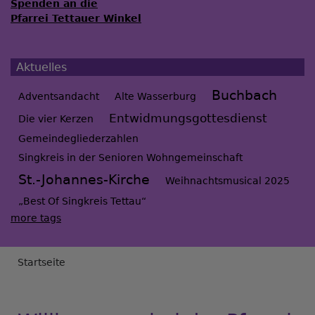
Spenden an die
Pfarrei Tettauer Winkel
Aktuelles
Buchbach
Adventsandacht
Alte Wasserburg
Entwidmungsgottesdienst
Die vier Kerzen
Gemeindegliederzahlen
Singkreis in der Senioren Wohngemeinschaft
St.-Johannes-Kirche
Weihnachtsmusical 2025
„Best Of Singkreis Tettau“
more tags
Breadcrumb
Startseite