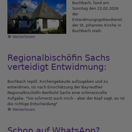
Buchbach, fand am
Sonntag den 22.02.2026
der
Entwidmungsgottesdienst
der St. Johannes Kirche in
Buchbach statt.
Weiterlesen
über
Entwidmungsgottesdienst
der
St.
Regionalbischöfin Sachs
Johannes
verteidigt Entwidmung:
Kirche
in
Buchbach
Buchbach (epd). Kirchengebäude aufzugeben und zu
entwidmen, ist nach Einschätzung der Bayreuther
Regionalbischöfin Berthold Sachs eine schmerzvolle
Aufgabe. "Sie schmerzt auch mich - aber der Kopf sagt, es ist
die richtige Entscheidung"
Weiterlesen
über
Regionalbischöfin
Sachs
verteidigt
Schon auf WhatsApp?
Entwidmung: