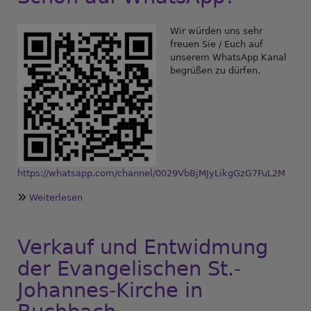
Wir würden uns sehr
freuen Sie / Euch auf
unserem WhatsApp Kanal
begrüßen zu dürfen.
https://whatsapp.com/channel/0029VbBjMJyLikgGzG7FuL2M
Weiterlesen
über
Schon
auf
WhatsApp?
Verkauf und Entwidmung
der Evangelischen St.-
Johannes-Kirche in